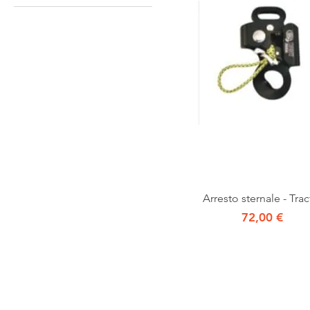
Vista rapida
Arresto sternale - Trac
Prezzo
72,00 €