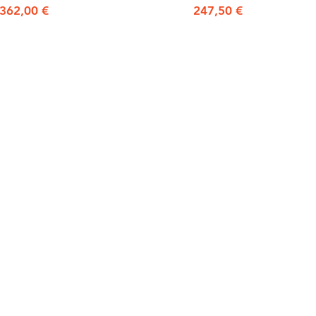
Prezzo
Prezzo
362,00 €
247,50 €