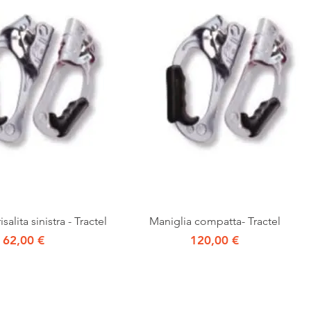
Vista rapida
Vista rapida
salita sinistra - Tractel
Maniglia compatta- Tractel
Prezzo
Prezzo
62,00 €
120,00 €