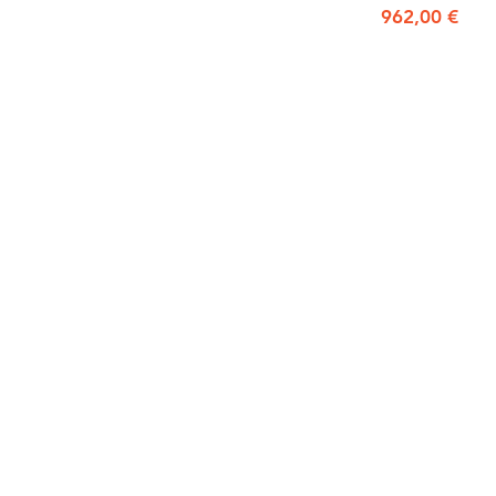
Prezzo
962,00 €