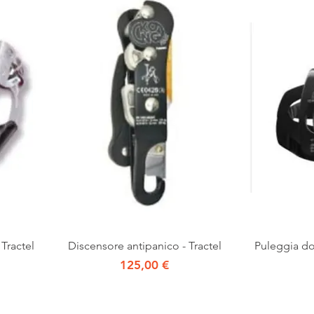
Vista rapida
 Tractel
Discensore antipanico - Tractel
Puleggia dop
Prezzo
125,00 €