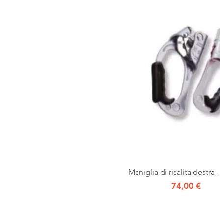
Vista rapida
Maniglia di risalita destra -
Prezzo
74,00 €