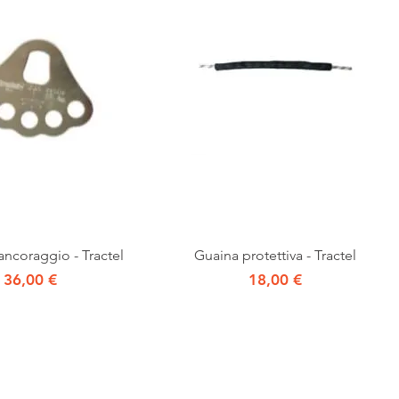
Vista rapida
Vista rapida
 ancoraggio - Tractel
Guaina protettiva - Tractel
Prezzo
Prezzo
36,00 €
18,00 €