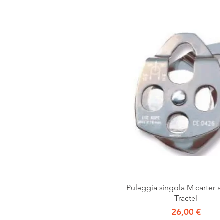
Vista rapida
Puleggia singola M carter a
Tractel
Prezzo
26,00 €