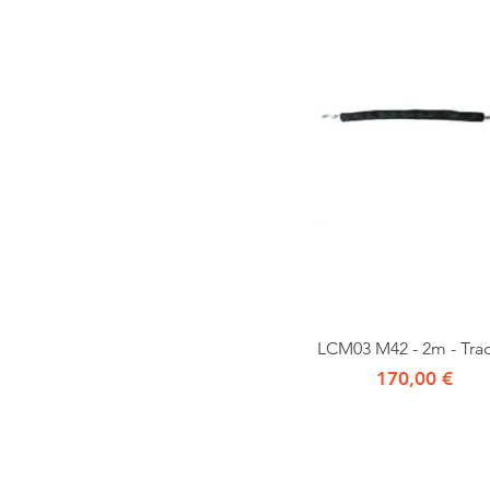
Vista rapida
LCM03 M42 - 2m - Trac
Prezzo
170,00 €