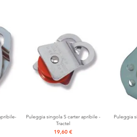
Vista rapida
pribile-
Puleggia singola S carter apribile -
Puleggia si
Tractel
Prezzo
19,60 €