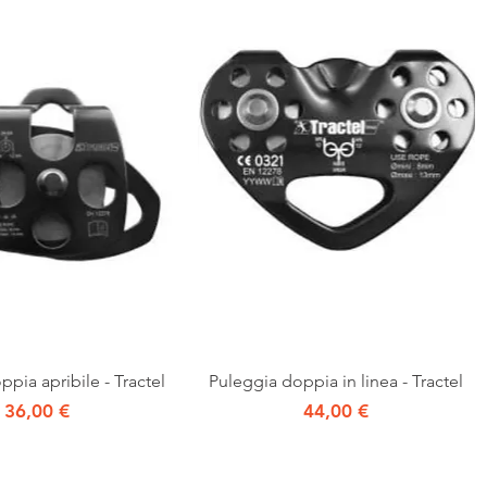
Vista rapida
Vista rapida
pia apribile - Tractel
Puleggia doppia in linea - Tractel
Prezzo
Prezzo
36,00 €
44,00 €