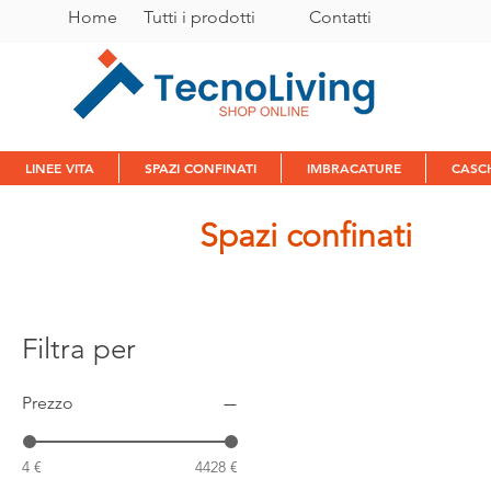
Home
Tutti i prodotti
C
ontatti
LINEE VITA
SPAZI CONFINATI
IMBRACATURE
CASC
Spazi confinati
Filtra per
Prezzo
4 €
4428 €