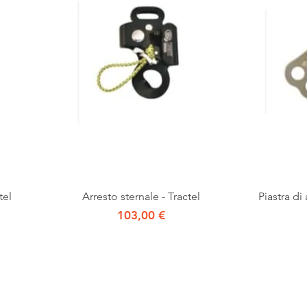
Vista rapida
tel
Arresto sternale - Tractel
Piastra di
Prezzo
103,00 €