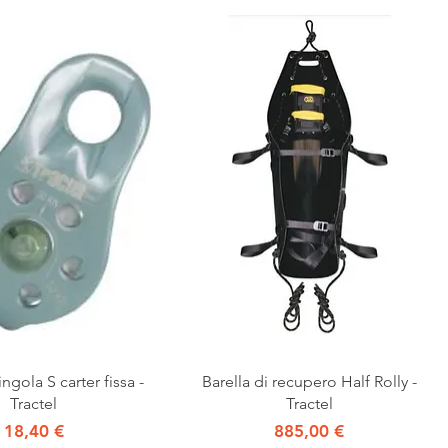
Vista rapida
Vista rapida
ngola S carter fissa -
Barella di recupero Half Rolly -
Tractel
Tractel
Prezzo
Prezzo
18,40 €
885,00 €