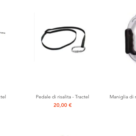
Vista rapida
tel
Pedale di risalita - Tractel
Maniglia di ri
Prezzo
20,00 €