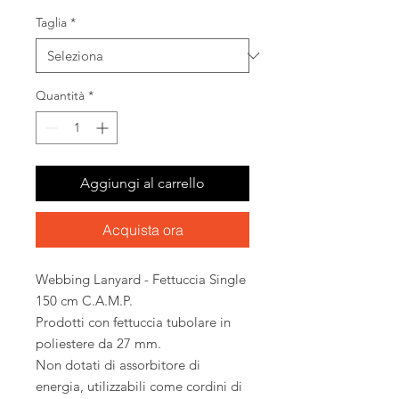
Taglia
*
Quantità
*
Aggiungi al carrello
Acquista ora
Webbing Lanyard - Fettuccia Single
150 cm C.A.M.P.
Prodotti con fettuccia tubolare in
poliestere da 27 mm.
Non dotati di assorbitore di
energia, utilizzabili come cordini di