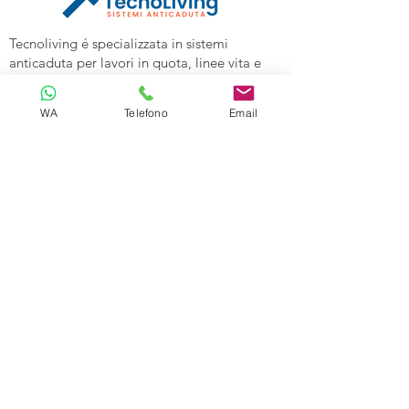
Tecnoliving é specializzata in sistemi
anticaduta per lavori in quota, linee vita e
spazi confinati, vendita DPI e corsi di
formazione alle aziende.
WA
Telefono
Email
Tecnoliving Shop Online è l'Ecommerce su
cui acquistare tutta l'attrezzatura
specializzata.
TECNOLIVING
Viale Industria 98a
27025 Gambolò (PV)
Tel:
0381632739
Cell: 3299626860
Email:
info@tecnolivingpavia.com
ORARI
Lun - Ven: 8 - 19
Sab - Dom: Chiuso