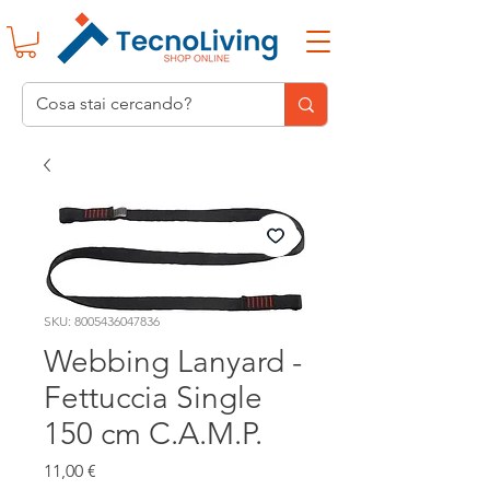
SKU: 8005436047836
Webbing Lanyard -
Fettuccia Single
150 cm C.A.M.P.
Prezzo
11,00 €