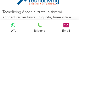
Tecnoliving é specializzata in sistemi
anticaduta per lavori in quota, linee vita e
spazi confinati, vendita DPI e corsi di
formazione alle aziende.
WA
Telefono
Email
Tecnoliving Shop Online è l'Ecommerce su
cui acquistare tutta l'attrezzatura
specializzata.
TECNOLIVING
Viale Industria 98a
27025 Gambolò (PV)
Tel:
0381632739
Cell: 3299626860
Email:
info@tecnolivingpavia.com
ORARI
Lun - Ven: 8 - 19
Sab - Dom: Chiuso