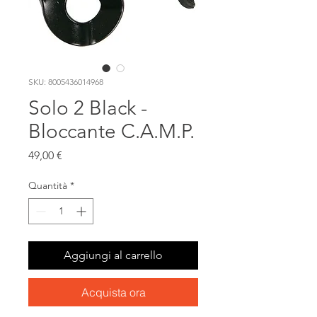
SKU: 8005436014968
Solo 2 Black -
Bloccante C.A.M.P.
Prezzo
49,00 €
Quantità
*
Aggiungi al carrello
Acquista ora