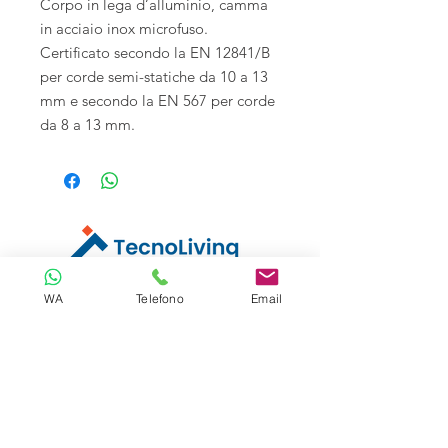
Corpo in lega d’alluminio, camma
in acciaio inox microfuso.
Certificato secondo la EN 12841/B
per corde semi-statiche da 10 a 13
mm e secondo la EN 567 per corde
da 8 a 13 mm.
Tecnoliving é specializzata in sistemi
WA
Telefono
Email
anticaduta per lavori in quota, linee vita e
spazi confinati, vendita DPI e corsi di
formazione alle aziende.
Tecnoliving Shop Online è l'Ecommerce su
cui acquistare tutta l'attrezzatura
specializzata.