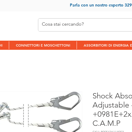
Parla con un nostr
o esperto 32
HI
CONNETTORI E MOSCHETTONI
ASSORBITORI DI ENERGIA E
Shock Abso
Adjustable
+0981E+2x
C.A.M.P
SKU: 8005436114903