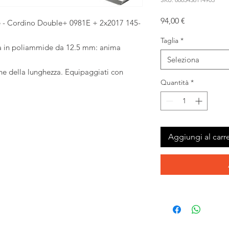
Prezzo
94,00 €
 - Cordino Double+ 0981E + 2x2017 145-
Taglia
*
ica in poliammide da 12.5 mm: anima
Seleziona
one della lunghezza. Equipaggiati con
Quantità
*
Aggiungi al carre