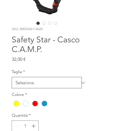
SKU: 8005436114620
Safety Star - Casco
C.A.M.P.
Prezzo
32,00 €
Taglia
*
Colore
*
Quantità
*