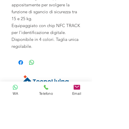
appositamente per svolgere la
funzione di sgancio di sicurezza tra
15 e 25 kg.
Equipaggiato con chip NFC TRACK
per l'identificazione digitale.
Disponibile in 4 colori. Taglia unica
regolabile.
WA
Telefono
Email
Tecnoliving é specializzata in sistemi
anticaduta per lavori in quota, linee vita e
spazi confinati, vendita DPI e corsi di
formazione alle aziende.
Tecnoliving Shop Online è l'Ecommerce su
cui acquistare tutta l'attrezzatura