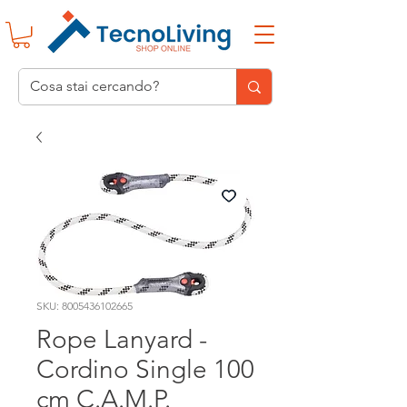
SKU: 8005436102665
Rope Lanyard -
Cordino Single 100
cm C.A.M.P.