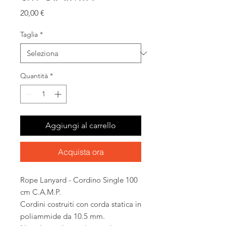
Prezzo
20,00 €
Taglia
*
Quantità
*
Aggiungi al carrello
Acquista ora
Rope Lanyard - Cordino Single 100
cm C.A.M.P.
Cordini costruiti con corda statica in
poliammide da 10.5 mm.