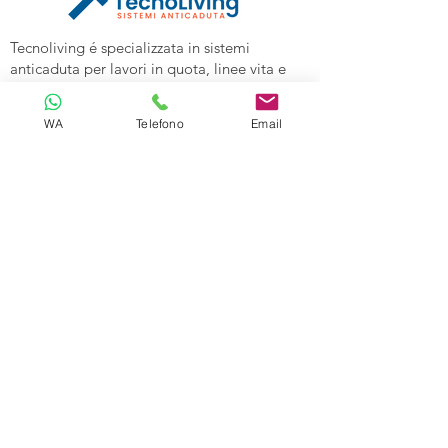
Tecnoliving é specializzata in sistemi
anticaduta per lavori in quota, linee vita e
spazi confinati, vendita DPI e corsi di
formazione alle aziende.
WA
Telefono
Email
Tecnoliving Shop Online è l'Ecommerce su
cui acquistare tutta l'attrezzatura
specializzata.
TECNOLIVING
Viale Industria 98a
27025 Gambolò (PV)
Tel:
0381632739
Cell: 3299626860
Email:
info@tecnolivingpavia.com
ORARI
Lun - Ven: 8 - 19
Sab - Dom: Chiuso