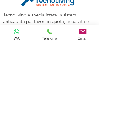
Tecnoliving é specializzata in sistemi
anticaduta per lavori in quota, linee vita e
spazi confinati, vendita DPI e corsi di
formazione alle aziende.
WA
Telefono
Email
Tecnoliving Shop Online è l'Ecommerce su
cui acquistare tutta l'attrezzatura
specializzata.
TECNOLIVING
Viale Industria 98a
27025 Gambolò (PV)
Tel:
0381632739
Cell: 3299626860
Email:
info@tecnolivingpavia.com
ORARI
Lun - Ven: 8 - 19
Sab - Dom: Chiuso