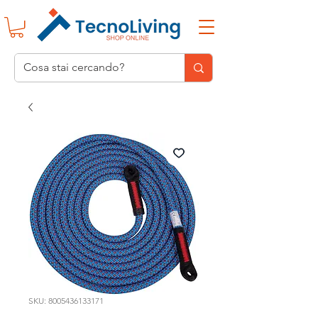
SKU: 8005436133171