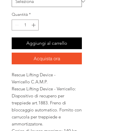
Quantità
*
Aggiungi al carrello
Acquista ora
Rescue Lifting Device -
Verricello C.A.M.P.
Rescue Lifting Device - Verricello:
Dispositivo di recupero per
treppiede art.1883. Freno di
bloccaggio automatico. Fornito con
carrucola per treppiede e
ammortizzatore.
Carico di lavoro massimo: 140 kg.