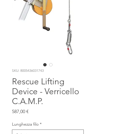
SKU: 8005436031743
Rescue Lifting
Device - Verricello
C.A.M.P.
Prezzo
587,00 €
Lunghezza filo
*