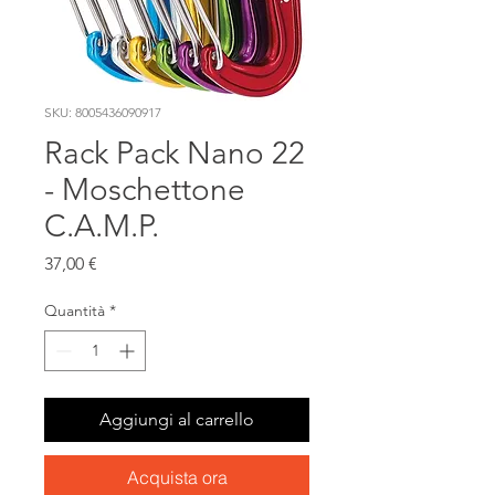
SKU: 8005436090917
Rack Pack Nano 22
- Moschettone
C.A.M.P.
Prezzo
37,00 €
Quantità
*
Aggiungi al carrello
Acquista ora