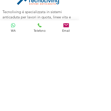
Tecnoliving é specializzata in sistemi
anticaduta per lavori in quota, linee vita e
spazi confinati, vendita DPI e corsi di
formazione alle aziende.
WA
Telefono
Email
Tecnoliving Shop Online è l'Ecommerce su
cui acquistare tutta l'attrezzatura
specializzata.
TECNOLIVING
Viale Industria 98a
27025 Gambolò (PV)
Tel:
0381632739
Cell: 3299626860
Email:
info@tecnolivingpavia.com
ORARI
Lun - Ven: 8 - 19
Sab - Dom: Chiuso