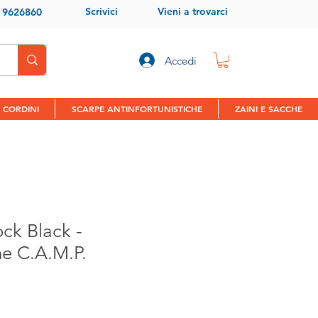
Scrivici
Vieni a trovarci
9 9626860
Accedi
 CORDINI
SCARPE ANTINFORTUNISTICHE
ZAINI E SACCHE
ck Black -
e C.A.M.P.