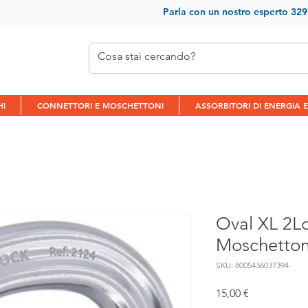
Parla con un nostr
o esperto 32
HI
CONNETTORI E MOSCHETTONI
ASSORBITORI DI ENERGIA E
Oval XL 2Lo
Moschetton
SKU: 8005436037394
Prezzo
15,00 €