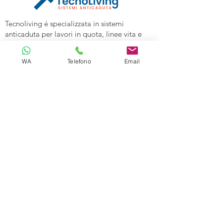
Tecnoliving é specializzata in sistemi
anticaduta per lavori in quota, linee vita e
spazi confinati, vendita DPI e corsi di
formazione alle aziende.
WA
Telefono
Email
Tecnoliving Shop Online è l'Ecommerce su
cui acquistare tutta l'attrezzatura
specializzata.
TECNOLIVING
Viale Industria 98a
27025 Gambolò (PV)
Tel:
0381632739
Cell: 3299626860
Email:
info@tecnolivingpavia.com
ORARI
Lun - Ven: 8 - 19
Sab - Dom: Chiuso