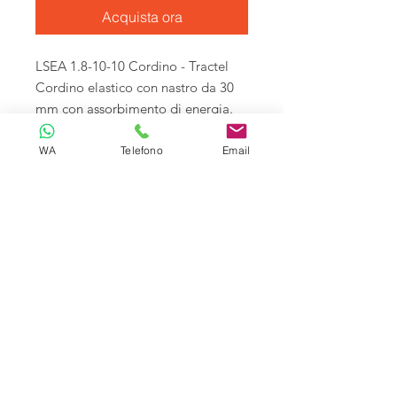
Acquista ora
LSEA 1.8-10-10 Cordino - Tractel
Cordino elastico con nastro da 30
mm con assorbimento di energia.
WA
Telefono
Email
Tecnoliving é specializzata in sistemi
anticaduta per lavori in quota, linee vita e
spazi confinati, vendita DPI e corsi di
formazione alle aziende.
Tecnoliving Shop Online è l'Ecommerce su
cui acquistare tutta l'attrezzatura
specializzata.