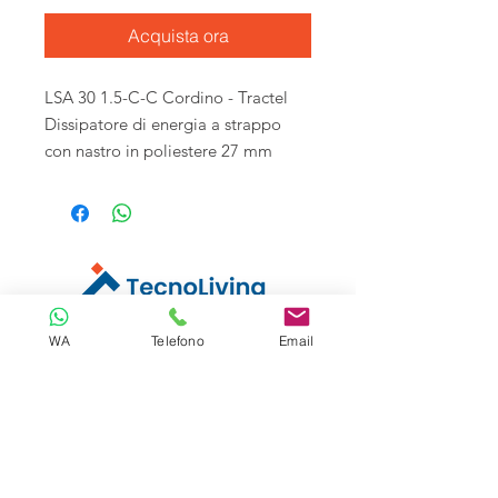
Acquista ora
LSA 30 1.5-C-C Cordino - Tractel
Dissipatore di energia a strappo
con nastro in poliestere 27 mm
Tecnoliving é specializzata in sistemi
WA
Telefono
Email
anticaduta per lavori in quota, linee vita e
spazi confinati, vendita DPI e corsi di
formazione alle aziende.
Tecnoliving Shop Online è l'Ecommerce su
cui acquistare tutta l'attrezzatura
specializzata.