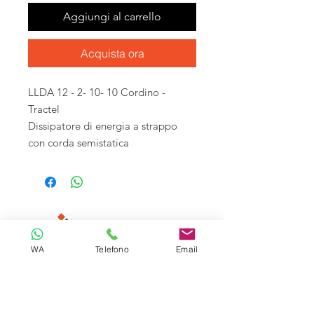
Aggiungi al carrello
Acquista ora
LLDA 12 - 2- 10- 10 Cordino -
Tractel
Dissipatore di energia a strappo
con corda semistatica
WA
Telefono
Email
Tecnoliving é specializzata in sistemi
anticaduta per lavori in quota, linee vita e
spazi confinati, vendita DPI e corsi di
formazione alle aziende.