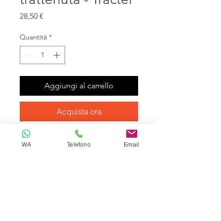
Prezzo
28,50 €
Quantità
*
Aggiungi al carrello
Acquista ora
LD 11 2-10-10 Cordini di trattenuta
WA
Telefono
Email
- Tractel
EN354 - CNB/P/11.062
Corda semistatica ̧ 11mm con
occhielli all'estremità
Il cordino LD fornisce un elemento
di collegamento tra un punto di