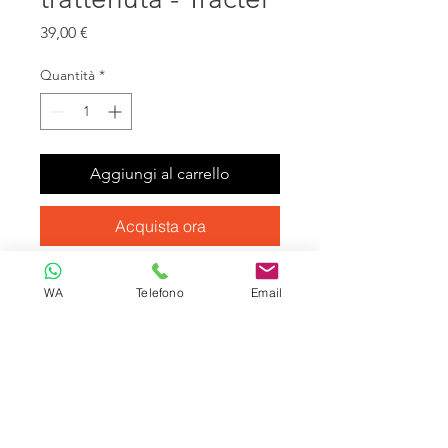
Prezzo
39,00 €
Quantità
*
Aggiungi al carrello
Acquista ora
LD 11 1.5-10-53 Cordini di
WA
Telefono
Email
trattenuta - Tractel
EN354 - CNB/P/11.062
Corda semistatica ̧ 11mm con
occhielli all'estremità
Il cordino LD fornisce un elemento
di collegamento tra un punto di