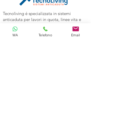
Tecnoliving é specializzata in sistemi
anticaduta per lavori in quota, linee vita e
spazi confinati, vendita DPI e corsi di
formazione alle aziende.
WA
Telefono
Email
Tecnoliving Shop Online è l'Ecommerce su
cui acquistare tutta l'attrezzatura
specializzata.
TECNOLIVING
Viale Industria 98a
27025 Gambolò (PV)
Tel:
0381632739
Cell: 3299626860
Email:
info@tecnolivingpavia.com
ORARI
Lun - Ven: 8 - 19
Sab - Dom: Chiuso