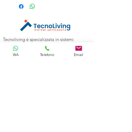
Tecnoliving é specializzata in sistemi
anticaduta per lavori in quota, linee vita e
spazi confinati, vendita DPI e corsi di
WA
Telefono
Email
formazione alle aziende.
Tecnoliving Shop Online è l'Ecommerce su
cui acquistare tutta l'attrezzatura
specializzata.
TECNOLIVING
Viale Industria 98a
27025 Gambolò (PV)
Tel:
0381632739
Cell: 3299626860
Email:
info@tecnolivingpavia.com