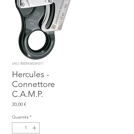
SKU: 8005436034317
Hercules -
Connettore
C.A.M.P.
Prezzo
20,00 €
Quantità
*