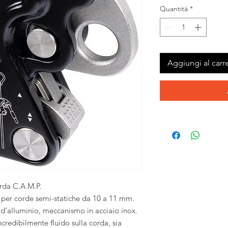
Quantità
*
Aggiungi al carre
rda C.A.M.P.
a per corde semi-statiche da 10 a 11 mm.
a d’alluminio, meccanismo in acciaio inox.
redibilmente fluido sulla corda, sia