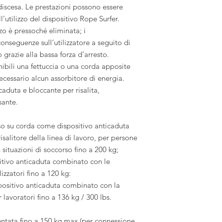
i discesa. Le prestazioni possono essere
l’utilizzo del dispositivo Rope Surfer.
zzo è pressoché eliminata; i
onseguenze sull’utilizzatore a seguito di
grazie alla bassa forza d’arresto.
ibili una fettuccia o una corda apposite
ecessario alcun assorbitore di energia.
aduta e bloccante per risalita,
sante.
so su corda come dispositivo anticaduta
isalitore della linea di lavoro, per persone
n situazioni di soccorso fino a 200 kg;
itivo anticaduta combinato con le
lizzatori fino a 120 kg:
positivo anticaduta combinato con la
lavoratori fino a 136 kg / 300 lbs.
entata fino a 150 kg max (per connessione