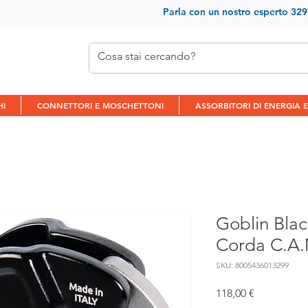
Parla con un nostr
o esperto 32
HI
CONNETTORI E MOSCHETTONI
ASSORBITORI DI ENERGIA E
Goblin Blac
Corda C.A.
SKU: 8005436013299
Prezzo
118,00 €