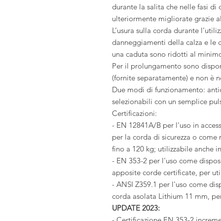
durante la salita che nelle fasi d
ulteriormente migliorate grazie al
L’usura sulla corda durante l’utili
danneggiamenti della calza e le c
una caduta sono ridotti al minimo 
Per il prolungamento sono dispon
(fornite separatamente) e non è n
Due modi di funzionamento: antic
selezionabili con un semplice pul
Certificazioni:
- EN 12841A/B per l'uso in acces
per la corda di sicurezza o come r
fino a 120 kg; utilizzabile anche i
- EN 353-2 per l'uso come dispos
apposite corde certificate, per uti
- ANSI Z359.1 per l'uso come dis
corda asolata Lithium 11 mm, per 
UPDATE 2023:
- Certificazione EN 353-2 increm