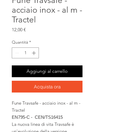
Fune Travsafe -
acciaio inox - al m -
Tractel
Prezzo
12,00 €
Quantità
*
Aggiungi al carrello
Acquista ora
Fune Travsafe - acciaio inox - al m -
Tractel
EN795-C - CEN/TS16415
La nuova linea di vita Travsafe è
un'evoluzione della versione