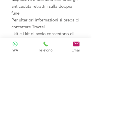
anticaduta retrattili sulla doppia
fune.
Per ulteriori informazioni si prega di
contattare Tractel.
I kit e i kit di avvio consentono di
avere gli elementi di base per
costruire la vostra linea vita.
WA
Telefono
Email
Dopodichè aggiungete la lunghezza
della fune metallica necessaria per il
progetto.
E' possibile incorporare sistemi di
ancoraggio compatibili e kit curve.
1on dimenticare i carrelli Travsafe.