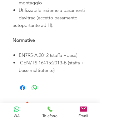
montaggio
Utilizzabile insieme a basamenti
davitrac (eccetto basamento
autoportante ad H).
Normative
EN795-A:2012 (staffa +base)
CEN/TS 16415:2013-B (staffa +
base multiutente)
WA
Telefono
Email
Tecnoliving é specializzata in sistemi
anticaduta per lavori in quota, linee vita e
spazi confinati, vendita DPI e corsi di