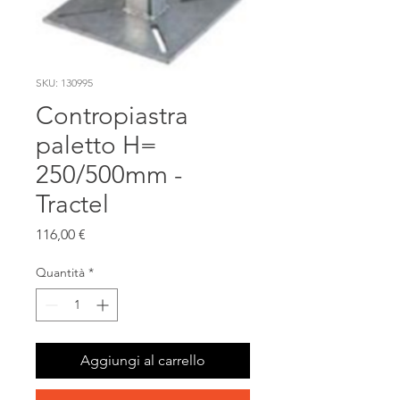
SKU: 130995
Contropiastra
paletto H=
250/500mm -
Tractel
Prezzo
116,00 €
Quantità
*
Aggiungi al carrello