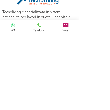
Tecnoliving é specializzata in sistemi
anticaduta per lavori in quota, linee vita e
spazi confinati, vendita DPI e corsi di
formazione alle aziende.
WA
Telefono
Email
Tecnoliving Shop Online è l'Ecommerce su
cui acquistare tutta l'attrezzatura
specializzata.
TECNOLIVING
Viale Industria 98a
27025 Gambolò (PV)
Tel:
0381632739
Cell: 3299626860
Email:
info@tecnolivingpavia.com
ORARI
Lun - Ven: 8 - 19
Sab - Dom: Chiuso