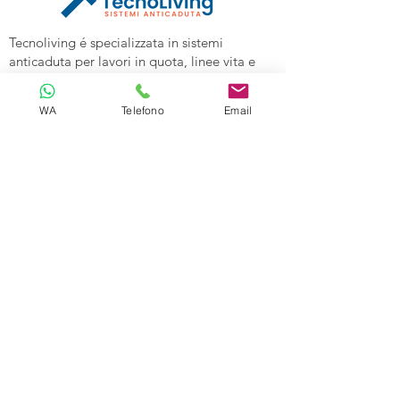
Tecnoliving é specializzata in sistemi
anticaduta per lavori in quota, linee vita e
spazi confinati, vendita DPI e corsi di
formazione alle aziende.
WA
Telefono
Email
Tecnoliving Shop Online è l'Ecommerce su
cui acquistare tutta l'attrezzatura
specializzata.
TECNOLIVING
Viale Industria 98a
27025 Gambolò (PV)
Tel:
0381632739
Cell: 3299626860
Email:
info@tecnolivingpavia.com
ORARI
Lun - Ven: 8 - 19
Sab - Dom: Chiuso