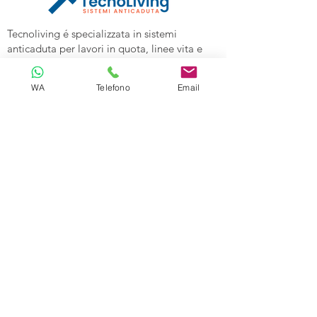
Tecnoliving é specializzata in sistemi
anticaduta per lavori in quota, linee vita e
spazi confinati, vendita DPI e corsi di
formazione alle aziende.
WA
Telefono
Email
Tecnoliving Shop Online è l'Ecommerce su
cui acquistare tutta l'attrezzatura
specializzata.
TECNOLIVING
Viale Industria 98a
27025 Gambolò (PV)
Tel:
0381632739
Cell: 3299626860
Email:
info@tecnolivingpavia.com
ORARI
Lun - Ven: 8 - 19
Sab - Dom: Chiuso