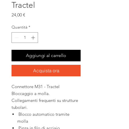
Tractel
Prezzo
24,00 €
Quantità
*
Aggiungi al carrello
Acquista ora
Connettore M31 - Tractel
Bloccaggio a molla.
Collegamenti frequenti su strutture
tubolari.
Blocco automatico tramite
molla
Pinza in filo di acciaio