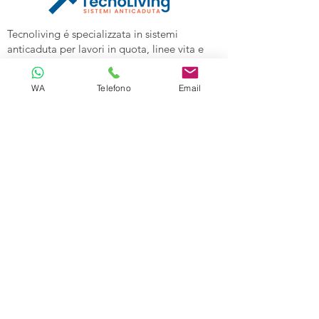
Tecnoliving é specializzata in sistemi
anticaduta per lavori in quota, linee vita e
spazi confinati, vendita DPI e corsi di
formazione alle aziende.
WA
Telefono
Email
Tecnoliving Shop Online è l'Ecommerce su
cui acquistare tutta l'attrezzatura
specializzata.
TECNOLIVING
Viale Industria 98a
27025 Gambolò (PV)
Tel:
0381632739
Cell: 3299626860
Email:
info@tecnolivingpavia.com
ORARI
Lun - Ven: 8 - 19
Sab - Dom: Chiuso