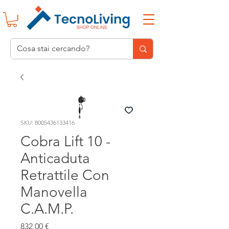
SKU: 8005436133416
Cobra Lift 10 -
Anticaduta
Retrattile Con
Manovella
C.A.M.P.
Prezzo
832,00 €