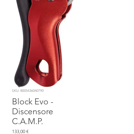
SKU: 8005436040790
Block Evo -
Discensore
C.A.M.P.
Prezzo
133,00 €