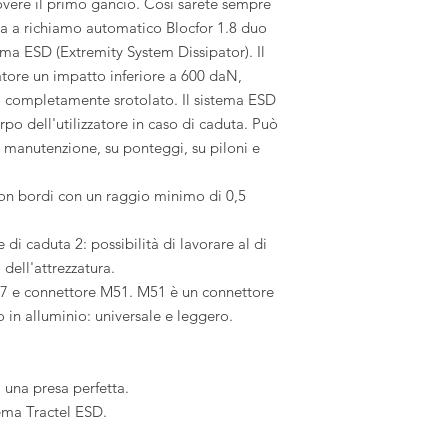
overe il primo gancio. Così sarete sempre
uta a richiamo automatico Blocfor 1.8 duo
ma ESD (Extremity System Dissipator). Il
zatore un impatto inferiore a 600 daN,
o completamente srotolato. Il sistema ESD
orpo dell'utilizzatore in caso di caduta. Può
i manutenzione, su ponteggi, su piloni e
con bordi con un raggio minimo di 0,5
e di caduta 2: possibilità di lavorare al di
dell'attrezzatura.
47 e connettore M51. M51 è un connettore
o in alluminio: universale e leggero.
 una presa perfetta.
ema Tractel ESD.