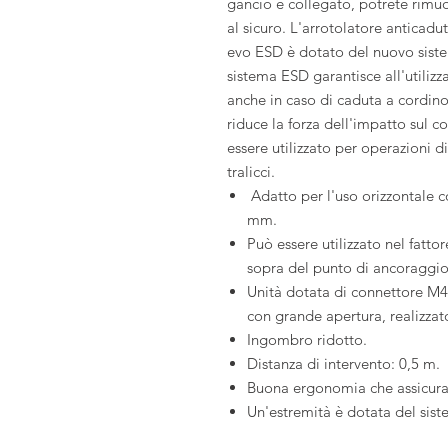
gancio è collegato, potrete rimu
al sicuro. L'arrotolatore anticad
evo ESD è dotato del nuovo siste
sistema ESD garantisce all'utiliz
anche in caso di caduta a cordin
riduce la forza dell'impatto sul c
essere utilizzato per operazioni d
tralicci.
Adatto per l'uso orizzontale 
mm.
Può essere utilizzato nel fattor
sopra del punto di ancoraggio 
Unità dotata di connettore M
con grande apertura, realizzat
Ingombro ridotto.
Distanza di intervento: 0,5 m.
Buona ergonomia che assicura
Un'estremità è dotata del sist