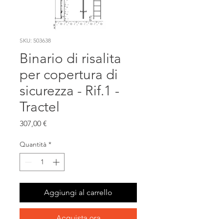
SKU: 503638
Binario di risalita
per copertura di
sicurezza - Rif.1 -
Tractel
Prezzo
307,00 €
Quantità
*
Aggiungi al carrello
Acquista ora