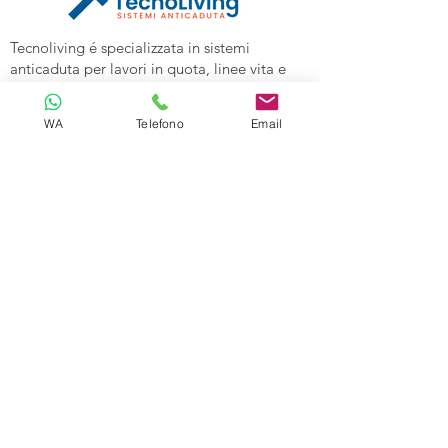
Tecnoliving é specializzata in sistemi
anticaduta per lavori in quota, linee vita e
spazi confinati, vendita DPI e corsi di
formazione alle aziende.
WA
Telefono
Email
Tecnoliving Shop Online è l'Ecommerce su
cui acquistare tutta l'attrezzatura
specializzata.
TECNOLIVING
Viale Industria 98a
27025 Gambolò (PV)
Tel:
0381632739
Cell: 3299626860
Email:
info@tecnolivingpavia.com
ORARI
Lun - Ven: 8 - 19
Sab - Dom: Chiuso