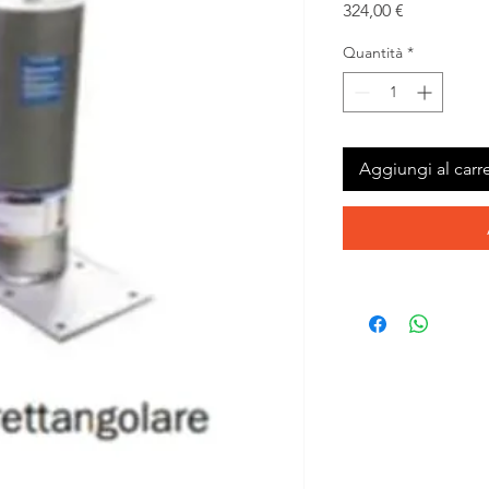
Prezzo
324,00 €
Quantità
*
Aggiungi al carre