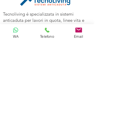
Tecnoliving é specializzata in sistemi
anticaduta per lavori in quota, linee vita e
spazi confinati, vendita DPI e corsi di
formazione alle aziende.
WA
Telefono
Email
Tecnoliving Shop Online è l'Ecommerce su
cui acquistare tutta l'attrezzatura
specializzata.
TECNOLIVING
Viale Industria 98a
27025 Gambolò (PV)
Tel:
0381632739
Cell: 3299626860
Email:
info@tecnolivingpavia.com
ORARI
Lun - Ven: 8 - 19
Sab - Dom: Chiuso