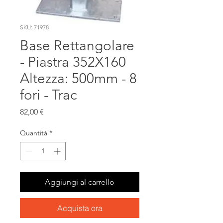
SKU: 71978
Base Rettangolare
- Piastra 352X160
Altezza: 500mm - 8
fori - Trac
Prezzo
82,00 €
Quantità
*
Aggiungi al carrello
Acquista ora