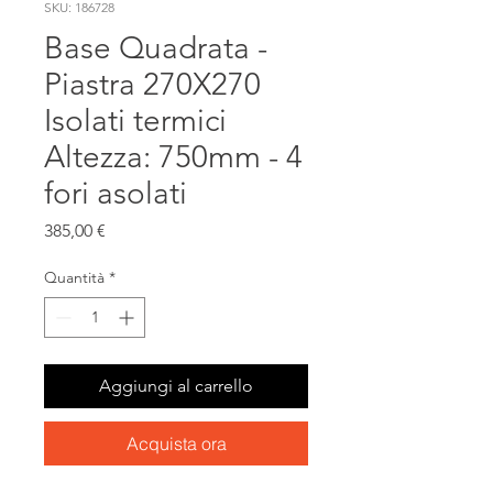
SKU: 186728
Base Quadrata -
Piastra 270X270
Isolati termici
Altezza: 750mm - 4
fori asolati
Prezzo
385,00 €
Quantità
*
Aggiungi al carrello
Acquista ora