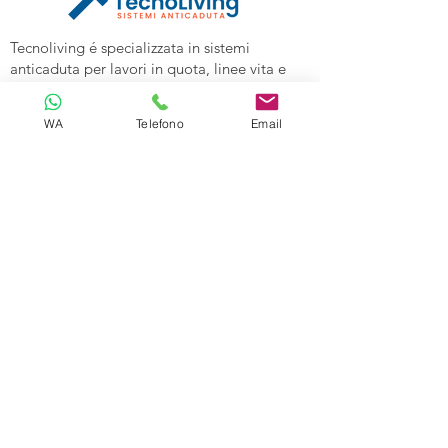
Tecnoliving é specializzata in sistemi
anticaduta per lavori in quota, linee vita e
spazi confinati, vendita DPI e corsi di
formazione alle aziende.
WA
Telefono
Email
Tecnoliving Shop Online è l'Ecommerce su
cui acquistare tutta l'attrezzatura
specializzata.
TECNOLIVING
Viale Industria 98a
27025 Gambolò (PV)
Tel:
0381632739
Cell: 3299626860
Email:
info@tecnolivingpavia.com
ORARI
Lun - Ven: 8 - 19
Sab - Dom: Chiuso