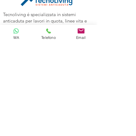
Tecnoliving é specializzata in sistemi
anticaduta per lavori in quota, linee vita e
spazi confinati, vendita DPI e corsi di
formazione alle aziende.
WA
Telefono
Email
Tecnoliving Shop Online è l'Ecommerce su
cui acquistare tutta l'attrezzatura
specializzata.
TECNOLIVING
Viale Industria 98a
27025 Gambolò (PV)
Tel:
0381632739
Cell: 3299626860
Email:
info@tecnolivingpavia.com
ORARI
Lun - Ven: 8 - 19
Sab - Dom: Chiuso