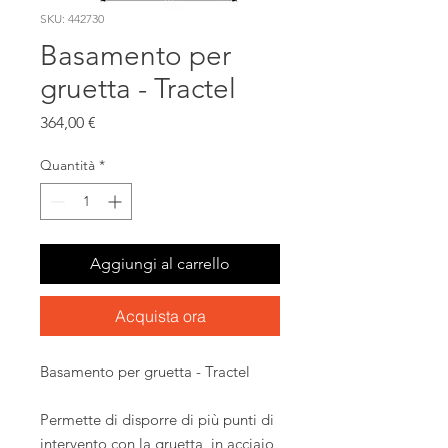
SKU: 442730
Basamento per
gruetta - Tractel
Prezzo
364,00 €
Quantità
*
Aggiungi al carrello
Acquista ora
Basamento per gruetta - Tractel
Permette di disporre di più punti di
intervento con la gruetta, in acciaio