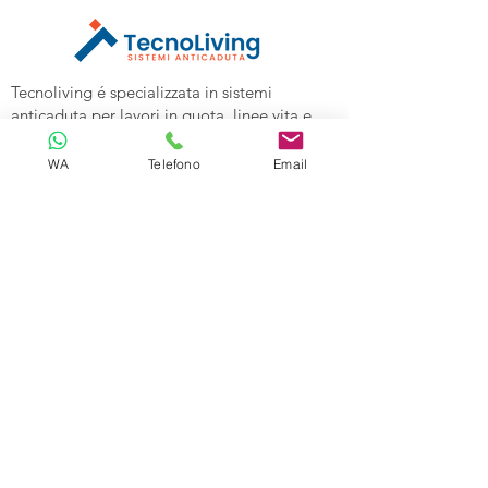
Tecnoliving é specializzata in sistemi
anticaduta per lavori in quota, linee vita e
spazi confinati, vendita DPI e corsi di
formazione alle aziende.
WA
Telefono
Email
Tecnoliving Shop Online è l'Ecommerce su
cui acquistare tutta l'attrezzatura
specializzata.
TECNOLIVING
Viale Industria 98a
27025 Gambolò (PV)
Tel:
0381632739
Cell: 3299626860
Email:
info@tecnolivingpavia.com
ORARI
Lun - Ven: 8 - 19