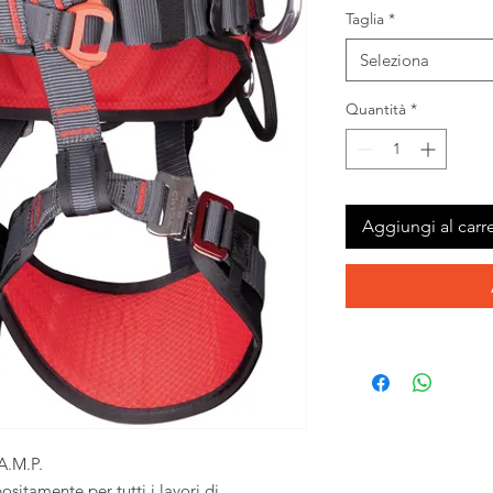
Taglia
*
Seleziona
Quantità
*
Aggiungi al carre
A.M.P.
sitamente per tutti i lavori di