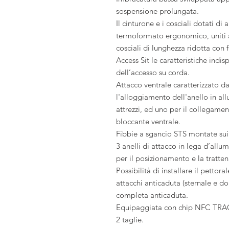
sospensione prolungata.
Il cinturone e i cosciali dotati d
termoformato ergonomico, uniti 
cosciali di lunghezza ridotta con 
Access Sit le caratteristiche indisp
dell’accesso su corda.
Attacco ventrale caratterizzato da
l'alloggiamento dell'anello in al
attrezzi, ed uno per il collegame
bloccante ventrale.
Fibbie a sgancio STS montate sui 
3 anelli di attacco in lega d’allum
per il posizionamento e la tratten
Possibilità di installare il petto
attacchi anticaduta (sternale e d
completa anticaduta.
Equipaggiata con chip NFC TRACK 
2 taglie.