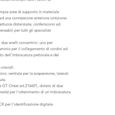
i ampie aree di supporto in materiale
ad una connessione anteriore cinturone-
fettucce distanziate, conferiscono ad
ensabili per tutti gli specialisti
 due anelli concentrici: uno per
luminio per il collegamento di cordini ed
nto dell'imbracatura pettorale e del
cosciali.
inio: ventrale per la sospensione, laterali
uta.
rale GT Chest art.216601, dotato di due
orsale) per l'ottenimento di un'imbracatura
per l'identificazione digitale.