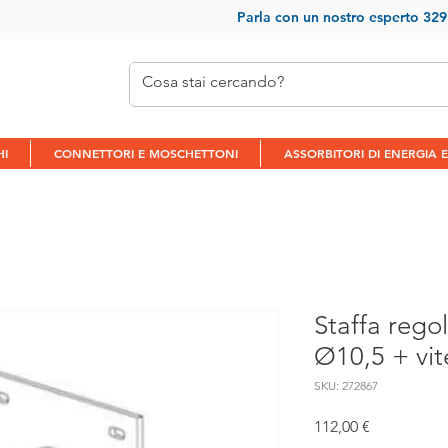
Parla con un nostr
o esperto 32
HI
CONNETTORI E MOSCHETTONI
ASSORBITORI DI ENERGIA E
Staffa regol
Ø10,5 + vite
SKU: 272867
Prezzo
112,00 €