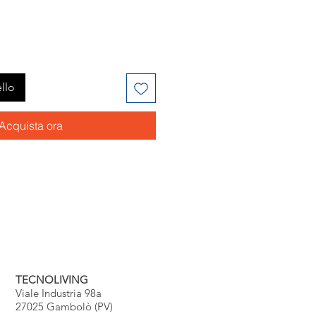
llo
Acquista ora
TECNOLIVING
Viale Industria 98a
27025 Gambolò (PV)