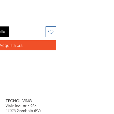
llo
Acquista ora
TECNOLIVING
Viale Industria 98a
27025 Gambolò (PV)