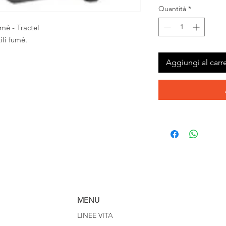
Quantità
*
umè - Tractel
ili fumè.
Aggiungi al carre
MENU
LINEE VITA