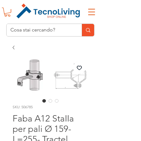
SKU: 506785
Faba A12 StaIIa
per pali Ø 159-
L=255- Tractel