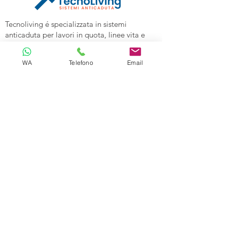
Tecnoliving é specializzata in sistemi
anticaduta per lavori in quota, linee vita e
spazi confinati, vendita DPI e corsi di
formazione alle aziende.
WA
Telefono
Email
Tecnoliving Shop Online è l'Ecommerce su
cui acquistare tutta l'attrezzatura
specializzata.
TECNOLIVING
Viale Industria 98a
27025 Gambolò (PV)
Tel:
0381632739
Cell: 3299626860
Email:
info@tecnolivingpavia.com
ORARI
Lun - Ven: 8 - 19
Sab - Dom: Chiuso