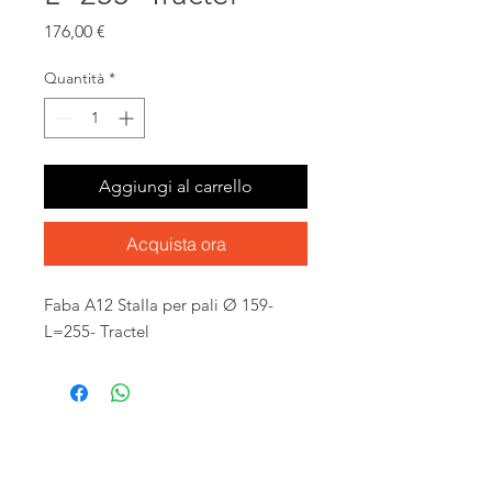
Prezzo
176,00 €
Quantità
*
Aggiungi al carrello
Acquista ora
Faba A12 StaIIa per pali Ø 159-
L=255- Tractel